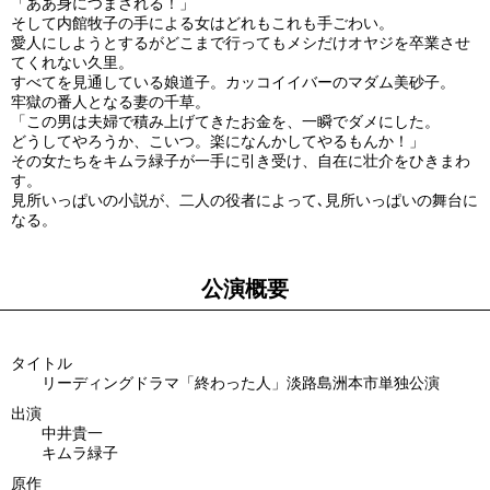
「ああ身につまされる！」
そして内館牧子の手による女はどれもこれも手ごわい。
愛人にしようとするがどこまで行ってもメシだけオヤジを卒業させ
てくれない久里。
すべてを見通している娘道子。カッコイイバーのマダム美砂子。
牢獄の番人となる妻の千草。
「この男は夫婦で積み上げてきたお金を、一瞬でダメにした。
どうしてやろうか、こいつ。楽になんかしてやるもんか！」
その女たちをキムラ緑子が一手に引き受け、自在に壮介をひきまわ
す。
見所いっぱいの小説が、二人の役者によって､見所いっぱいの舞台に
なる。
公演概要
タイトル
リーディングドラマ「終わった人」淡路島洲本市単独公演
出演
中井貴一
キムラ緑子
原作