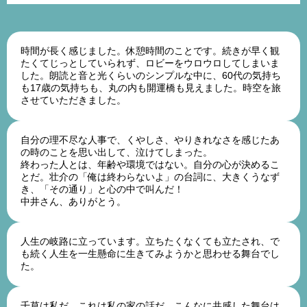
時間が長く感じました。休憩時間のことです。続きが早く観
たくてじっとしていられず、ロビーをウロウロしてしまいま
した。朗読と音と光くらいのシンプルな中に、60代の気持ち
も17歳の気持ちも、丸の内も開運橋も見えました。時空を旅
させていただきました。
50代女性
自分の理不尽な人事で、くやしさ、やりきれなさを感じたあ
の時のことを思い出して、泣けてしまった。
終わった人とは、年齢や環境ではない。自分の心が決めるこ
とだ。壮介の「俺は終わらないよ」の台詞に、大きくうなず
き、「その通り」と心の中で叫んだ！
中井さん、ありがとう。
60代男性
人生の岐路に立っています。立ちたくなくても立たされ、で
も続く人生を一生懸命に生きてみようかと思わせる舞台でし
た。
50代女性
千草は私だ。これは私の家の話だ。こんなに共感した舞台は