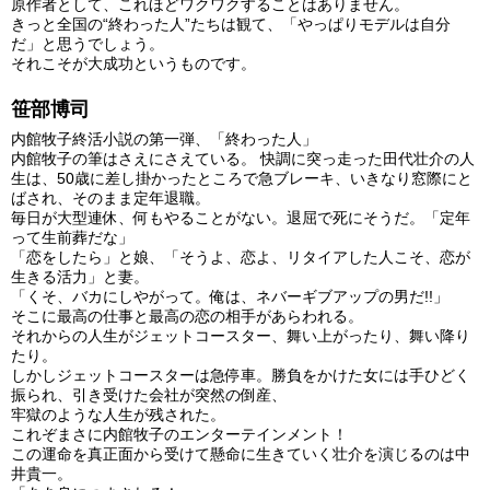
原作者として、これほどワクワクすることはありません。
きっと全国の“終わった人”たちは観て、「やっぱりモデルは自分
だ」と思うでしょう。
それこそが大成功というものです。
笹部博司
内館牧子終活小説の第一弾、「終わった人」
内館牧子の筆はさえにさえている。 快調に突っ走った田代壮介の人
生は、50歳に差し掛かったところで
急ブレーキ、いきなり窓際にと
ばされ、そのまま定年退職。
毎日が大型連休、何もやることがない。退屈で死にそうだ。「定年
って生前葬だな」
「恋をしたら」と娘、「そうよ、恋よ、リタイアした人こそ、恋が
生きる活力」と妻。
「くそ、バカにしやがって。俺は、ネバーギブアップの男だ!!」
そこに最高の仕事と最高の恋の相手があらわれる。
それからの人生がジェットコースター、舞い上がったり、舞い降り
たり。
しかしジェットコースターは急停車。勝負をかけた女には手ひどく
振られ、引き受けた会社が突然の倒産、
牢獄のような人生が残された。
これぞまさに内館牧子のエンターテインメント！
この運命を真正面から受けて懸命に生きていく壮介を演じるのは中
井貴一。