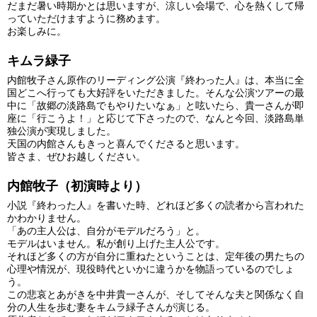
だまだ暑い時期かとは思いますが、涼しい会場で、心を熱くして帰
っていただけますように務めます。
お楽しみに。
キムラ緑子
内館牧子さん原作のリーディング公演『終わった人』は、本当に全
国どこへ行っても大好評をいただきました。そんな公演ツアーの最
中に「故郷の淡路島でもやりたいなぁ」と呟いたら、貴一さんが即
座に「行こうよ！」と応じて下さったので、なんと今回、淡路島単
独公演が実現しました。
天国の内館さんもきっと喜んでくださると思います。
皆さま、ぜひお越しください。
内館牧子（初演時より）
小説『終わった人』を書いた時、どれほど多くの読者から言われた
かわかりません。
「あの主人公は、自分がモデルだろう」と。
モデルはいません。私が創り上げた主人公です。
それほど多くの方が自分に重ねたということは、定年後の男たちの
心理や情況が、
現役時代といかに違うかを物語っているのでしょ
う。
この悲哀とあがきを中井貴一さんが、
そしてそんな夫と関係なく自
分の人生を歩む妻をキムラ緑子さんが演じる。