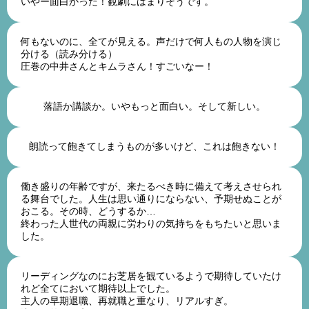
いやー面白かった！観劇にはまりそうです。
60代男性
何もないのに、全てが見える。声だけで何人もの人物を演じ
分ける（読み分ける）
圧巻の中井さんとキムラさん！すごいなー！
50代女性
落語か講談か。いやもっと面白い。そして新しい。
60代男性
朗読って飽きてしまうものが多いけど、これは飽きない！
50代男性
働き盛りの年齢ですが、来たるべき時に備えて考えさせられ
る舞台でした。人生は思い通りにならない、予期せぬことが
おこる。その時、どうするか…
終わった人世代の両親に労わりの気持ちをもちたいと思いま
した。
30代女性
リーディングなのにお芝居を観ているようで期待していたけ
れど全てにおいて期待以上でした。
主人の早期退職、再就職と重なり、リアルすぎ。