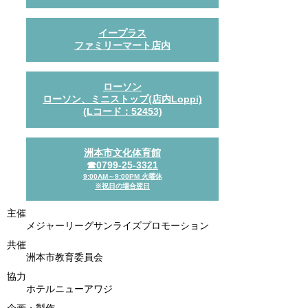
イープラス
ファミリーマート店内
ローソン
ローソン、ミニストップ(店内Loppi)
(Lコード：52453)
洲本市文化体育館
☎0799-25-3321
9:00AM～9:00PM 火曜休
※祝日の場合翌日
主催
メジャーリーグ
サンライズプロモーション
共催
洲本市教育委員会
協力
ホテルニューアワジ