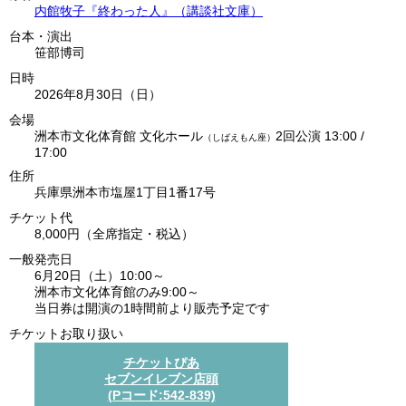
内館牧子『終わった人』（講談社文庫）
台本・演出
笹部博司
日時
2026年8月30日（日）
会場
洲本市文化体育館 文化ホール
2回公演 13:00 /
（しばえもん座）
17:00
住所
兵庫県洲本市塩屋1丁目1番17号
チケット代
8,000円（全席指定・税込）
一般発売日
6月20日（土）10:00
～
洲本市文化体育館のみ
9:00
～
当日券は開演の1時間前より販売予定です
チケットお取り扱い
チケットぴあ
セブンイレブン店頭
(Pコード:542-839)