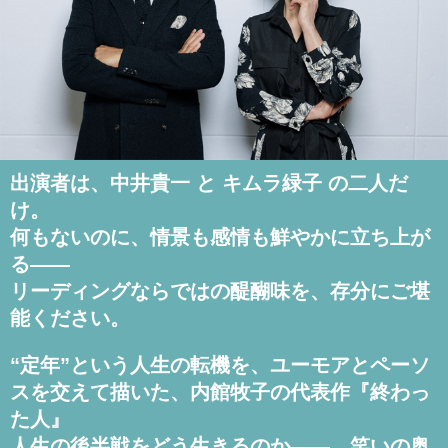
出演者は、中井貴一 と キムラ緑子 の二人だ
け。
何もないのに、情景も感情も鮮やかに立ち上が
る――
リーディングならではの醍醐味を、存分にご堪
能ください。
“定年”という人生の転機を、ユーモアとペーソ
スを交えて描いた、内館牧子の代表作『終わっ
た人』
人生の後半戦をどう生きるのか――。笑いの奥