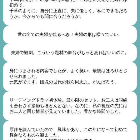
初めて。
千草のように、自分に正直に、夫に優しく、私にできるだろ
うか。今からでも間に合うだろうか。
60代女性
世の全ての夫婦が観るべき！夫婦の形は様々でいい。
70代女性
夫婦で観劇。こういう題材の舞台がもっとあればいいのに。
50代男性
身につまされる内容でしたが、よく笑い、最後はほろりとさ
せられました。
元気がでます。団塊の世代の我ら同志よ。がんばろう。
70代男性
リーディングドラマ初体験。最小限のセット、お二人は視線
を合わさず接触もほとんどない。なのに、私の視線の先には
お二人と同じ情景が見えていました。豊かな時間でした。
40代女性
原作を読んでいたので、興味があり、この年になって初めて
舞台なるものを観ました。