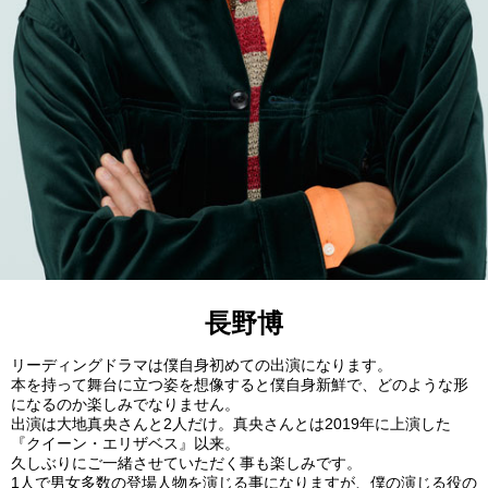
長野博
リーディングドラマは僕自身初めての出演になります。
本を持って舞台に立つ姿を想像すると僕自身新鮮で、どのような形
になるのか楽しみでなりません。
出演は大地真央さんと2人だけ。真央さんとは2019年に上演した
『クイーン・エリザベス』以来。
久しぶりにご一緒させていただく事も楽しみです。
1人で男女多数の登場人物を演じる事になりますが、僕の演じる役の