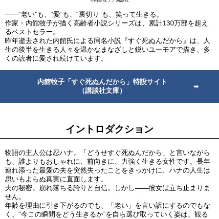
――“老い”も、“愛”も、“裏切り”も、笑って生きる。
作家・内館牧子が描く高齢者小説シリーズは、累計130万部を超え
るベストセラー。
昨年逝去された内館氏による同名小説『すぐ死ぬんだから』は、人
生の後半を生きる人々を温かなまなざしと鋭いユーモアで描き、多
くの読者に愛され続けています。
内館牧子「すぐ死ぬんだから」特設サイト
（講談社文庫）
イントロダクション
物語の主人公は忍ハナ。「どうせすぐ死ぬんだから」と言いながら
も、誰よりもおしゃれに、前向きに、力強く生きる女性です。長年
連れ添った最愛の夫を突然失ったことをきっかけに、ハナの人生は
思いもよらぬ真実に直面します。
夫の秘密。崩れ落ちる誇りと自信。しかし――彼女は立ち止まりま
せん。
年齢を理由に引き下がるのでも、「老い」を言い訳にするのでもな
く、“今この瞬間をどう生きるか”を自ら選び取っていく姿は、観る