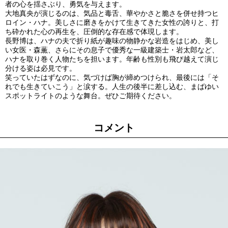
者の心を揺さぶり、勇気を与えます。
大地真央が演じるのは、気品と毒舌、華やかさと脆さを併せ持つヒ
ロイン・ハナ。美しさに磨きをかけて生きてきた女性の誇りと、打
ち砕かれた心の再生を、圧倒的な存在感で体現します。
長野博は、ハナの夫で折り紙が趣味の物静かな岩造をはじめ、美し
い女医・森薫、さらにその息子で優秀な一級建築士・岩太郎など、
ハナを取り巻く人物たちを担います。年齢も性別も飛び越えて演じ
分ける姿は必見です。
笑っていたはずなのに、気づけば胸が締めつけられ、最後には「そ
れでも生きていこう」と涙する。人生の後半に差し込む、まばゆい
スポットライトのような舞台。ぜひご期待ください。
コメント