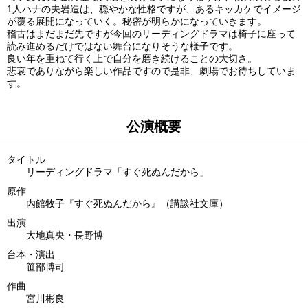
1人ハナの夫岩造は、穏やかな性格ですが、あるキッカケでイメージ
が覆る展開になっていく。秘密が明らかになっていきます。
稽古はまだまだ先ですが今回のリーディングドラマは椅子に座って
読み進めるだけではない舞台になりそうな様子です。
良い年を重ねて行く上で自分を磨き続けることの大切さ。
悲哀でありながら楽しい作品ですので是非、劇場でお待ちしていま
す。
公演概要
タイトル
リーディングドラマ「すぐ死ぬんだから」
原作
内館牧子『すぐ死ぬんだから』（講談社文庫）
出演
大地真央
長野博
台本・演出
笹部博司
作曲
宮川彬良