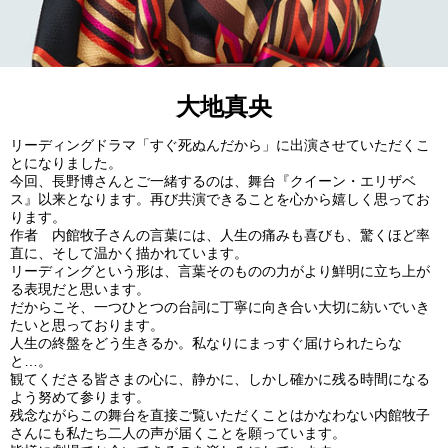
大地真央
リーディングドラマ「すぐ死ぬんだから」に出演させていただくこ
とになりました。
今回、長野博さんとご一緒するのは、舞台『クイーン・エリザベ
ス』以来となります。再び共演できることを心から嬉しく思ってお
ります。
作者 内館牧子さんの言葉には、人生の痛みも喜びも、驚くほど率
直に、そして温かく描かれています。
リーディングという形は、言葉そのものの力がより鮮明に立ち上が
る表現だと思います。
だからこそ、一つひとつの台詞に丁寧に向き合い大切に紡いでいき
たいと思っております。
人生の終盤をどう生きるか。私なりにまっすぐ届けられたらな
と…。
観てくださる皆さまの心に、静かに、しかし確かに残る時間になる
よう努めて参ります。
残念ながらこの舞台を直接ご覧いただくことはかなわない内館牧子
さんにも私たち二人の声が届くことを願っています。